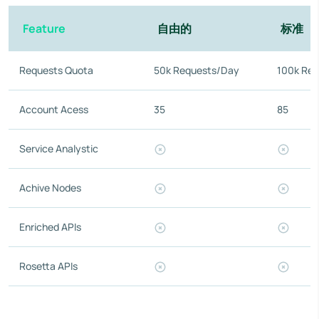
Feature
自由的
标准
Requests Quota
50k Requests/Day
100k Re
Account Acess
35
85
Service Analystic
Achive Nodes
Enriched APIs
Rosetta APIs