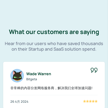
What our customers are saying
Hear from our users who have saved thousands
on their Startup and SaaS solution spend.
Wade Warren
Bitgeta
非常棒的内容分发网络服务商，解决我们全球加速问题!
26 4月 2024