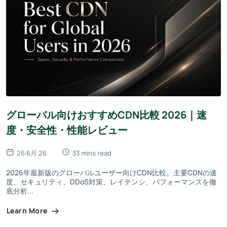
グローバル向けおすすめCDN比較 2026｜速
度・安全性・性能レビュー
26 6月 26
33 mins read
2026年最新版のグローバルユーザー向けCDN比較。主要CDNの速
度、セキュリティ、DDoS対策、レイテンシ、パフォーマンスを徹
底分析...
Learn More