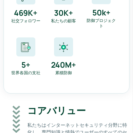
50
k+
469
K+
30
K+
防御プロジェク
社交フォロワー
私たちの顧客
ト
5
+
240
M+
世界各国の支社
累積防御
コアバリュー
私たちはインターネットセキュリティ分野に特
化し、専門知識と情熱でユーザーのすべてのセ