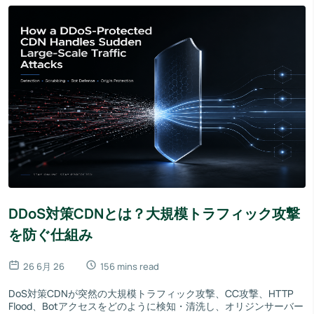
DDoS対策CDNとは？大規模トラフィック攻撃
を防ぐ仕組み
26 6月 26
156 mins read
DoS対策CDNが突然の大規模トラフィック攻撃、CC攻撃、HTTP
Flood、Botアクセスをどのように検知・清洗し、オリジンサーバー