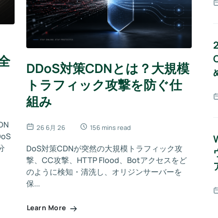
安全
DDoS対策CDNとは？大規模
トラフィック攻撃を防ぐ仕
組み
DN
26 6月 26
156 mins read
oS
分
DoS対策CDNが突然の大規模トラフィック攻
撃、CC攻撃、HTTP Flood、Botアクセスをど
のように検知・清洗し、オリジンサーバーを
保...
Learn More