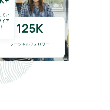
5
K+
足してい
125
K
クライア
ント
ソーシャルフォロワー