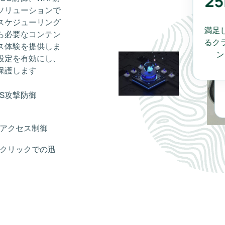
2
ソリューションで
スケジューリング
満
ら必要なコンテン
る
ス体験を提供しま
設定を有効にし、
保護します
oS攻撃防御
アクセス制御
クリックでの迅