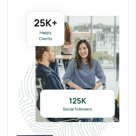
25
K+
Happy
Clients
125
K
Social followers