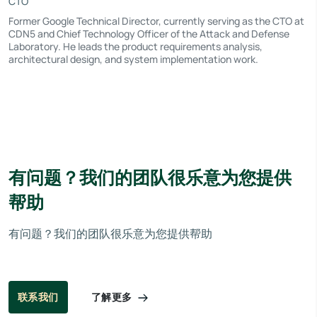
CTO
Former Google Technical Director, currently serving as the CTO at
CDN5 and Chief Technology Officer of the Attack and Defense
Laboratory. He leads the product requirements analysis,
architectural design, and system implementation work.
有问题？我们的团队很乐意为您提供
帮助
有问题？我们的团队很乐意为您提供帮助
了解更多
联系我们