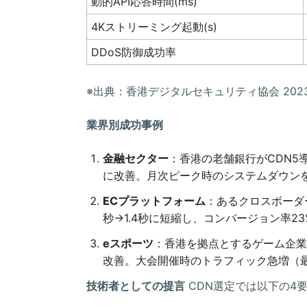
動的API応答時間(ms)
4Kストリーミング起動(s)
DDoS防御成功率
※出典：香港デジタルセキュリティ協会 202
業界別成功事例
金融セクター
：香港の老舗銀行がCDN5導
に改善。月次ピーク時のシステムダウン
ECプラットフォーム
：あるクロスボーダ
秒→1.4秒に短縮し、コンバージョン率23
eスポーツ
：香港を拠点とするゲーム企業が
改善。大会開催時のトラフィック急増（最
技術者としての提言
CDN選定では以下の4