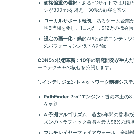
価格偏重の選択
：あるECサイトでは月額
シが800msを超え、30%の顧客を喪失
ローカルサポート軽視
：あるゲーム企業
均8時間を要し、1日あたり$12万の機会
設定の画一化
：動的APIと静的コンテン
のパフォーマンス低下を記録
CDN5の技術革新：10年の研究開発が生ん
ーキテクチャの核心を公開します。
1. インテリジェントネットワーク制御システ
PathFinder Pro™エンジン
：香港本土の8
を更新
AI予測アルゴリズム
：過去5年間の香港
ズンのトラフィック急増を最大98%の精
マルチレイヤーファイアウォール
：金融