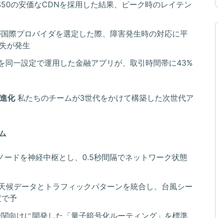
$50の安価なCDNを採用した結果、ピーク時のレイテン
が国際プロバイダを選定した際、障害発生時の対応に平
損失が発生
ツを同一設定で運用した金融アプリが、取引時間帯に43%
だ進化
私たちのチームが3世代をかけて構築した次世代ア
ム
ノードを神経中枢とし、0.5秒間隔でネットワーク状態
の天候データとトラフィックパターンを統合し、台風シー
度で予
機関向けに開発した「量子暗号化ルーティング」を標準