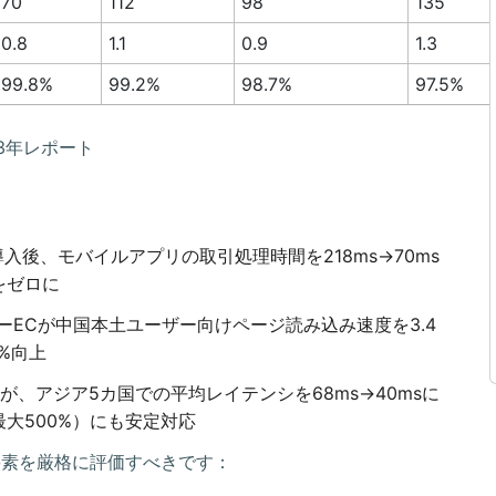
70
112
98
135
0.8
1.1
0.9
1.3
99.8%
99.2%
98.7%
97.5%
3年レポート
入後、モバイルアプリの取引処理時間を218ms→70ms
をゼロに
ーECが中国本土ユーザー向けページ読み込み速度を3.4
%向上
、アジア5カ国での平均レイテンシを68ms→40msに
大500%）にも安定対応
要素を厳格に評価すべきです：