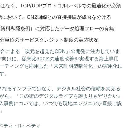
はなく、TCP/UDPプロトコルレベルでの最適化が必須
信において、CN2回線との直接接続が成否を分ける
個人資料私隱条例）に対応したデータ処理フローの有無
、1分単位のサービスクレジット制度の実装状況
統合による「次元を超えたCDN」の開発に注力していま
ア向けに、従来比300%の速度改善を実現する海上専用
ーティングを応用した「未来証明型暗号化」の実用化に
す。
単なるインフラではなく、デジタル社会の信頼を支える
がら、『この街のデジタルライフを誰よりも守りたい』
導入事例については、いつでも現地エンジニアが直接ご説
」
 ベティ・R・ペティ