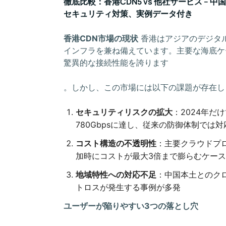
徹底比較：香港CDN5 vs 他社サービス – 
セキュリティ対策、実例データ付き
香港CDN市場の現状
香港はアジアのデジタ
インフラを兼ね備えています。主要な海底ケ
驚異的な接続性能を誇ります
。しかし、この市場には以下の課題が存在し
セキュリティリスクの拡大
：2024年だ
780Gbpsに達し、従来の防御体制では
コスト構造の不透明性
：主要クラウドプ
加時にコストが最大3倍まで膨らむケー
地域特性への対応不足
：中国本土とのクロ
トロスが発生する事例が多発
ユーザーが陥りやすい3つの落とし穴