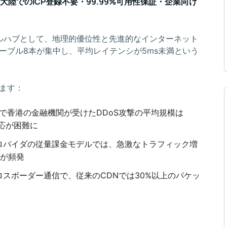
中国大陸でのICP登録不要・99.99%可用性保証・企業向け
ルハブとして、地理的優位性と先進的なインターネット
ーブル8本が集中し、平均レイテンシが5ms未満という
ます：
けで香港の金融機関が受けたDDoS攻撃の平均規模は
対応が困難に
ロバイダの従量課金モデルでは、急激なトラフィック増
スが頻発
スボーダー通信で、従来のCDNでは30%以上のパケッ