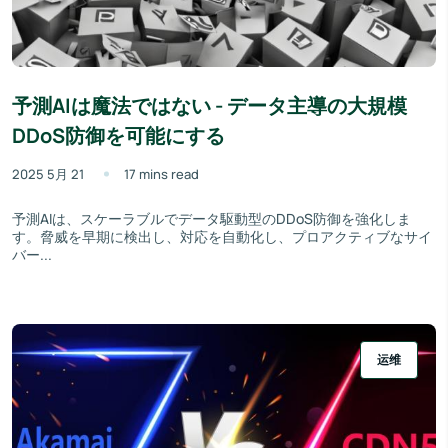
予測AIは魔法ではない - データ主導の大規模
DDoS防御を可能にする
2025 5月 21
17 mins read
予測AIは、スケーラブルでデータ駆動型のDDoS防御を強化しま
す。脅威を早期に検出し、対応を自動化し、プロアクティブなサイ
バー...
运维