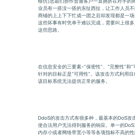
模仿)恶霸们扮作普通客户一直拥挤在对手的
业员有一搭没一搭的东扯西扯，让工作人员不
商铺的上上下下忙成一团之后却发现都是一场
这些坏事有时凭单干难以完成，需要叫上很多人
这些思路。
在信息安全的三要素--"保密性"、"完整性"和"可用性
针对的目标正是"可用性"。该攻击方式利用
该目标系统无法提供正常的服务。
DdoS的攻击方式有很多种，最基本的DoS
使合法用户无法得到服务的响应。单一的DoS
内存小或者网络带宽小等等各项指标不高的性