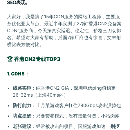
SEO表现。
大家好，我是搞了15年CDN服务的网络工程师，主要服
务优化亚太节点。最近半年实测了27家"香港CN2免备案
CDN"服务商，今天按真实延迟、稳定性、价格三刀切排
名。希望对大家有帮助，后面7家厂商也有惊喜，文末附
横比表方便对比。
🏆 香港CN2专线TOP3
1. CDN5：
线路实锤
：纯香港CN2 GIA，深圳电信ping值稳定
26-32ms（上海40ms内）
防打能力
：上月某游戏客户扛住780Gbps攻击没掉包
坑点提醒
：只要套餐模式，没有按量付费，小站肉疼
老张建议
：经常被攻击的项目、国服游戏加速，
别抠