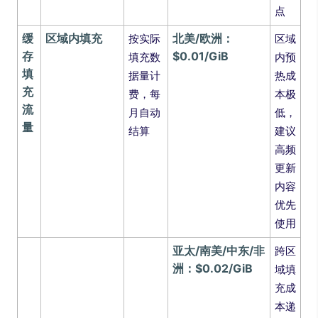
点
缓
区域内填充
北美/欧洲：
按实际
区域
存
$0.01/GiB
填充数
内预
填
据量计
热成
充
费，每
本极
流
月自动
低，
量
结算
建议
高频
更新
内容
优先
使用
亚太/南美/中东/非
跨区
洲：$0.02/GiB
域填
充成
本递