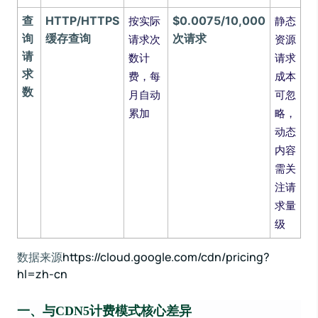
查
HTTP/HTTPS
$0.0075/10,000
按实际
静态
询
缓存查询
次请求
请求次
资源
请
数计
请求
求
费，每
成本
数
月自动
可忽
累加
略，
动态
内容
需关
注请
求量
级
数据来源
https://cloud.google.com/cdn/pricing?
hl=zh-cn
一、与CDN5计费模式核心差异