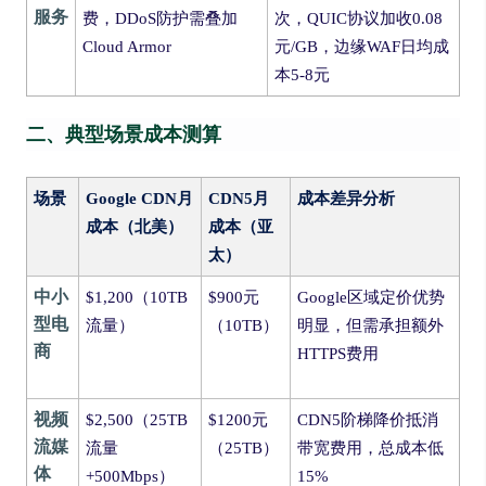
服务
费，DDoS防护需叠加
次，QUIC协议加收0.08
Cloud Armor
元/GB，边缘WAF日均成
本5-8元
二、典型场景成本测算
场景
Google CDN月
CDN5月
成本差异分析
成本（北美）
成本（亚
太）
中小
$1,200（10TB
$900元
Google区域定价优势
型电
流量）
（10TB）
明显，但需承担额外
商
HTTPS费用
视频
$2,500（25TB
$1200元
CDN5阶梯降价抵消
流媒
流量
（25TB）
带宽费用，总成本低
体
+500Mbps）
15%