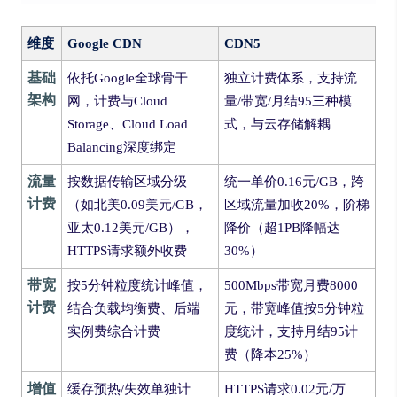
维度
Google CDN
CDN5
基础
依托Google全球骨干
独立计费体系，支持流
架构
网，计费与Cloud
量/带宽/月结95三种模
Storage、Cloud Load
式，与云存储解耦
Balancing深度绑定
流量
按数据传输区域分级
统一单价0.16元/GB，跨
计费
（如北美0.09美元/GB，
区域流量加收20%，阶梯
亚太0.12美元/GB），
降价（超1PB降幅达
HTTPS请求额外收费
30%）
带宽
按5分钟粒度统计峰值，
500Mbps带宽月费8000
计费
结合负载均衡费、后端
元，带宽峰值按5分钟粒
实例费综合计费
度统计，支持月结95计
费（降本25%）
增值
缓存预热/失效单独计
HTTPS请求0.02元/万