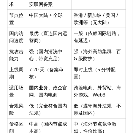
求
安联网备案
节点位
中国大陆 + 全球
香港 / 新加坡 / 美国 /
置
欧洲等（无大陆）
国内访
最优（直连国内运
一般（依赖国际链路，
问速度
营商）
有延迟）
抗攻击
强（国内清洗中
强（海外高防集群，百
能力
心，带宽充足）
G 级防护）
上线周
7-20 天（备案审
即时上线（5 分钟配
期
核）
置）
适用场
国内业务、政企官
跨境电商、外贸站、海
景
网、国内电商
外游戏、Web3
合规风
低（完全符合国内
低（遵守海外法规，不
险
法规）
涉及国内）
价格区
中高（国内节点成
中（海外节点竞争激
间
本高）
烈，性价比高）