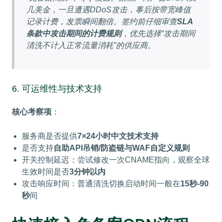
几美金，一旦遭遇DDoS攻击，事后按带宽峰值
记录计费，发票瞬间翻倍。签约前仔细审查
SLA
条款中攻击期间的计费规则
，优先选择“攻击期间
清洗不计入正常流量消耗”的供应商。
6. 可运维性与技术支持
核心考察项
：
服务商是否提供
7×24小时中文技术支持
是否支持
自助API吊销/防盗链与WAF自定义规则
开关控制延迟：尝试修改一次CNAME指向，观察全球
生效时间是否
3分钟以内
攻击响应时间：普通清洗切换启动时间一般在
15秒-90
秒
间