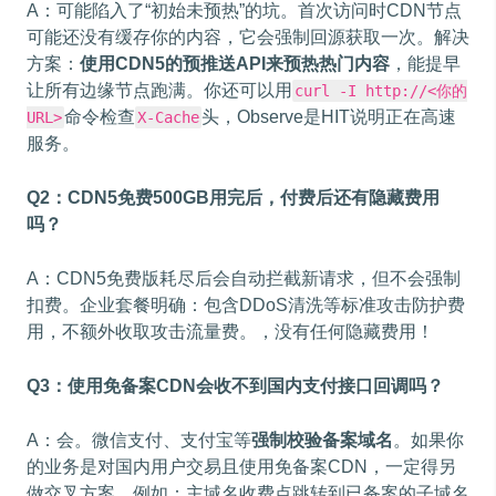
A：可能陷入了“初始未预热”的坑。首次访问时CDN节点
可能还没有缓存你的内容，它会强制回源获取一次。解决
方案：
使用CDN5的预推送API来预热热门内容
，能提早
让所有边缘节点跑满。你还可以用
curl -I http://<你的
命令检查
头，Observe是HIT说明正在高速
URL>
X-Cache
服务。
Q2：CDN5免费500GB用完后，付费后还有隐藏费用
吗？
A：CDN5免费版耗尽后会自动拦截新请求，但不会强制
扣费。企业套餐明确：包含DDoS清洗等标准攻击防护费
用，不额外收取攻击流量费。，没有任何隐藏费用！
Q3：使用免备案CDN会收不到国内支付接口回调吗？
A：会。微信支付、支付宝等
强制校验备案域名
。如果你
的业务是对国内用户交易且使用免备案CDN，一定得另
做交叉方案，例如：主域名收费点跳转到已备案的子域名