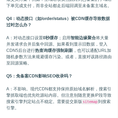
下单完成支付，而非全站都走后端回调至未备案主域名。
Q4：动态接口（如/order/status）被CDN缓存导致数据
过时怎么办？
A：对动态接口设置
0秒缓存
；启用
智能边缘聚合
将大量
并发请求合并后集中回源。如果看到显示旧数据，登入
CDN5后台进行
热查询缓存强制刷新
，也可以通配URL加
随机参数方法来规避缓存污染。或者，直接对该路径路由
至回源策略。
Q5：免备案CDN影响SEO收录吗？
A：不影响。现代CDN都支持保持原始域名解析，搜索引
擎抓取端也优先吃源站内容。但注意别随意更换IP段导致
搜索引擎判定站点不稳定。需要提交新版
到搜索
sitemap
引擎。