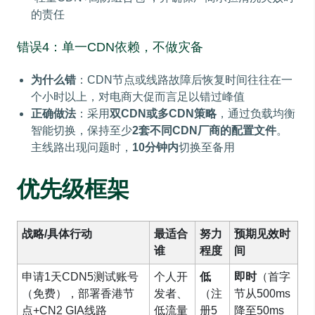
的责任
错误4：单一CDN依赖，不做灾备
为什么错
：CDN节点或线路故障后恢复时间往往在一
个小时以上，对电商大促而言足以错过峰值
正确做法
：采用
双CDN或多CDN策略
，通过负载均衡
智能切换，保持至少
2套不同CDN厂商的配置文件
。
主线路出现问题时，
10分钟内
切换至备用
优先级框架
战略/具体行动
最适合
努力
预期见效时
谁
程度
间
申请1天CDN5测试账号
个人开
低
即时
（首字
（免费），部署香港节
发者、
（注
节从500ms
点+CN2 GIA线路
低流量
册5
降至50ms