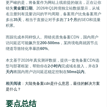
更严峻的是，将备案作为网站上线前提的做法，正在让你
错失
黄金窗口期
。2026年Q1跨境独立站数据显示，从域
名注册到有流量访问的平均周期，备案用户比免备案用户
多出
35天
，相当于直接让对手多跑了
1个月
的SEO和流量
积累。
而踩坑成本同样惊人。用错劣质免备案CDN，国内用户
访问延迟可能飙升至
200-500ms
，某跨境电商就因节点
绕道导致转化率暴跌
60%
。
本文基于2026年真实测评数据，提供一套免备案CDN选
型与部署框架，帮助你在
2小时内
完成域名接入，并在
3
天内
将国内用户访问延迟稳定控制在
50ms以内
。
相关阅读
：
大陆免备案cdn是什么意思，最佳的解决方案
是什么？
要点总结