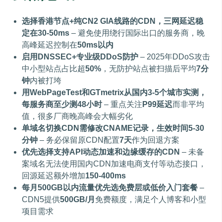
选择香港节点+纯CN2 GIA线路的CDN，三网延迟稳
定在30-50ms
– 避免使用绕行国际出口的服务商，晚
高峰延迟控制在
50ms以内
启用DNSSEC+专业级DDoS防护
– 2025年DDoS攻击
中小型站点占比超
50%
，无防护站点被扫描后平均
7分
钟
内被打垮
用WebPageTest和GTmetrix从国内3-5个城市实测，
每服务商至少测48小时
– 重点关注
P99延迟
而非平均
值，很多厂商晚高峰会大幅劣化
单域名切换CDN需修改CNAME记录，生效时间5-30
分钟
– 务必保留原CDN配置
7天
作为回退方案
优先选择支持API动态加速和边缘缓存的CDN
– 未备
案域名无法使用国内CDN加速电商支付等动态接口，
回源延迟额外增加
150-400ms
每月500GB以内流量优先选免费层或低价入门套餐
–
CDN5提供
500GB/月
免费额度，满足个人博客和小型
项目需求