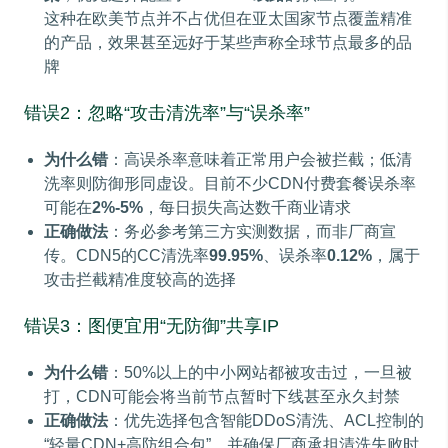
这种在欧美节点并不占优但在亚太国家节点覆盖精准
的产品，效果甚至远好于某些声称全球节点最多的品
牌
错误2：忽略“攻击清洗率”与“误杀率”
为什么错
：高误杀率意味着正常用户会被拦截；低清
洗率则防御形同虚设。目前不少CDN付费套餐误杀率
可能在
2%-5%
，每日损失高达数千商业请求
正确做法
：务必参考第三方实测数据，而非厂商宣
传。CDN5的CC清洗率
99.95%
、误杀率
0.12%
，属于
攻击拦截精准度较高的选择
错误3：图便宜用“无防御”共享IP
为什么错
：50%以上的中小网站都被攻击过，一旦被
打，CDN可能会将当前节点暂时下线甚至永久封禁
正确做法
：优先选择包含智能DDoS清洗、ACL控制的
“轻量CDN+高防组合包”，并确保厂商承担清洗失败时