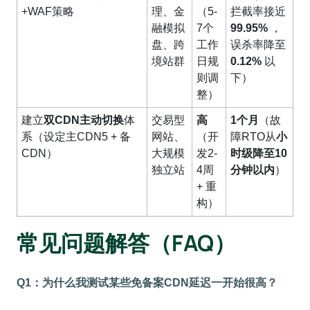
+WAF策略
理、金
（5-
拦截率接近
融模拟
7个
99.95%
，
盘、跨
工作
误杀率降至
境站群
日规
0.12%
以
则调
下）
整）
建立
双CDN主动切换
体
交易型
高
1个月
（故
系（设定主CDN5 + 备
网站、
（开
障RTO从
小
CDN）
大规模
发2-
时级降至10
独立站
4周
分钟以内
）
+ 重
构）
常见问题解答（FAQ）
Q1：为什么我测试某些免备案CDN延迟一开始很高？