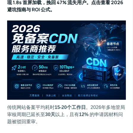
现 1.8s 首屏加载，挽回 47% 流失用户。点击查看 2026
避坑指南与 ROI 公式。
传统网站备案平均耗时
15-20个工作日
。2026年多地管局
审核周期已延长至
30天
以上，且有
12%
的申请因材料问
题被驳回重审。