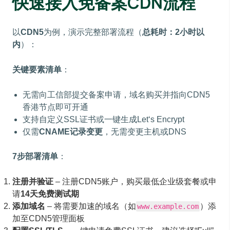
快速接入免备案CDN流程
以
CDN5
为例，演示完整部署流程（
总耗时：2小时以
内
）：
关键要素清单
：
无需向工信部提交备案申请，域名购买并指向CDN5
香港节点即可开通
支持自定义SSL证书或一键生成Let‘s Encrypt
仅需
CNAME记录变更
，无需变更主机或DNS
7步部署清单
：
注册并验证
– 注册CDN5账户，购买最低企业级套餐或申
请
14天免费测试期
添加域名
– 将需要加速的域名（如
）添
www.example.com
加至CDN5管理面板