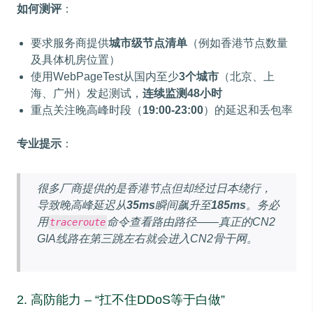
如何测评
：
要求服务商提供
城市级节点清单
（例如香港节点数量
及具体机房位置）
使用WebPageTest从国内至少
3个城市
（北京、上
海、广州）发起测试，
连续监测48小时
重点关注晚高峰时段（
19:00-23:00
）的延迟和丢包率
专业提示
：
很多厂商提供的是香港节点但却经过日本绕行，
导致晚高峰延迟从
35ms
瞬间飙升至
185ms
。务必
用
命令查看路由路径——真正的CN2
traceroute
GIA线路在第三跳左右就会进入CN2骨干网。
2. 高防能力 – “扛不住DDoS等于白做”