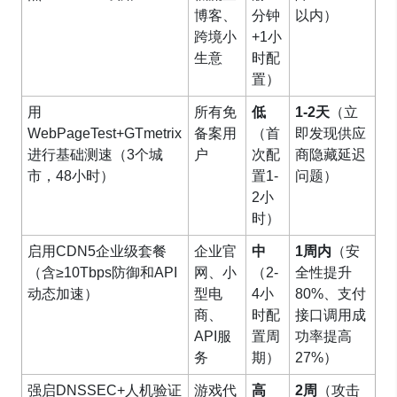
博客、
分钟
以内）
跨境小
+1小
生意
时配
置）
用
所有免
低
1-2天
（立
WebPageTest+GTmetrix
备案用
（首
即发现供应
进行基础测速（3个城
户
次配
商隐藏延迟
市，48小时）
置1-
问题）
2小
时）
启用CDN5企业级套餐
企业官
中
1周内
（安
（含≥10Tbps防御和API
网、小
（2-
全性提升
动态加速）
型电
4小
80%、支付
商、
时配
接口调用成
API服
置周
功率提高
务
期）
27%）
强启DNSSEC+人机验证
游戏代
高
2周
（攻击