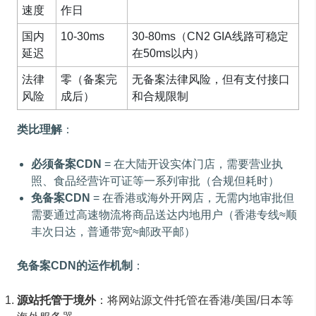
速度
作日
国内
10-30ms
30-80ms（CN2 GIA线路可稳定
延迟
在50ms以内）
法律
零（备案完
无备案法律风险，但有支付接口
风险
成后）
和合规限制
类比理解
：
必须备案CDN
= 在大陆开设实体门店，需要营业执
照、食品经营许可证等一系列审批（合规但耗时）
免备案CDN
= 在香港或海外开网店，无需内地审批但
需要通过高速物流将商品送达内地用户（香港专线≈顺
丰次日达，普通带宽≈邮政平邮）
免备案CDN的运作机制
：
源站托管于境外
：将网站源文件托管在香港/美国/日本等