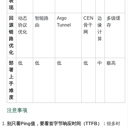
表
现
回
动态
智能路
Argo
CEN
边
多级缓
源
协议
由
Tunnel
骨干
缘
存
链
优化
网
计
路
算
优
化
部
低
低
低
低
中
极高
署
上
手
难
度
注意事项
别只看Ping值，要看首字节响应时间（TTFB）：
很多时