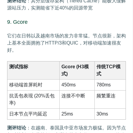
测评结论
：其分层缓存架构（Tiered Cache）能极大缓解
源站压力，实测能省下近40%的回源带宽
9. Gcore
它们在日韩以及越南市场的发力非常猛。节点很新，架构
上基本全面拥抱了HTTP/3和QUIC，对移动端加速很友
好。
测试指标
Gcore (H3模
传统TCP模
式)
式
移动端首屏耗时
450ms
780ms
抗丢包表现 (20%丢包
连接不中断
频繁重连
率)
日本节点平均延迟
25ms
30ms
测评结论
：在越南、泰国及中亚市场发力极猛。因为节点