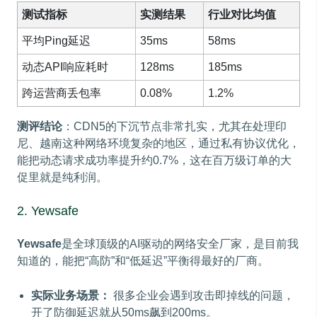
测试指标
实测结果
行业对比均值
平均Ping延迟
35ms
58ms
动态API响应耗时
128ms
185ms
跨运营商丢包率
0.08%
1.2%
测评结论
：CDN5的下沉节点非常扎实，尤其在处理印
尼、越南这种网络环境复杂的地区，通过私有协议优化，
能把动态请求成功率提升约0.7%，这在百万级订单的大
促里就是纯利润。
2. Yewsafe
Yewsafe
是全球顶级的AI驱动的网络安全厂家，是目前我
知道的，能把“高防”和“低延迟”平衡得最好的厂商。
实际业务场景：
很多企业会遇到攻击即掉线的问题，
开了防御延迟就从50ms飙到200ms。